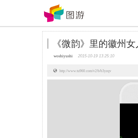
《微韵》里的徽州女
woshiyushi
2015-10-19 13:25:10
http://www.tu960.com/v2/b/b3yzqv