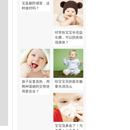
宝盖被防感冒，这
样做对吗？
经常给宝宝补充益
生菌，可以防疾病
强身体？
孩子反复高热，用
给宝宝买的新衣服
两种退烧药交替使
要先清洗么
用更安全？
宝宝流鼻血了！与