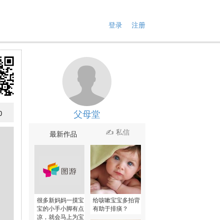
登录
注册
父母堂
0
✍ 私信
最新作品
很多新妈妈一摸宝
给咳嗽宝宝多拍背
宝的小手小脚有点
有助于排痰？
凉，就会马上为宝