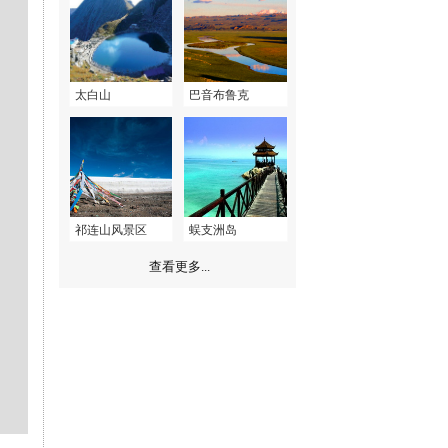
太白山
巴音布鲁克
祁连山风景区
蜈支洲岛
查看更多...