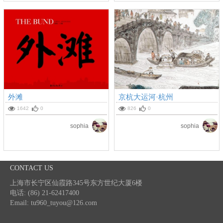
外滩
京杭大运河·杭州
1642
0
826
0
sophia
sophia
CONTACT US
上海市长宁区仙霞路345号东方世纪大厦6楼
电话: (86) 21-62417400
Email: tu960_tuyou@126.com