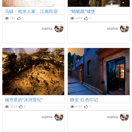
乌镇：枕水人家，江南民宿
“蜻蜓眼”城堡
786
1
1494
1
sophia
sophia
城市里的“冰河世纪”
静安·红色印记
3819
3
4182
1
sophia
sophia