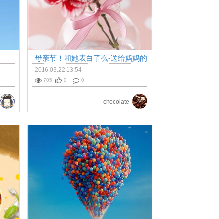
母亲节！和她表白了么-送给妈妈的
贺卡
2016.03.22 13:54
705
0
0
chocolate