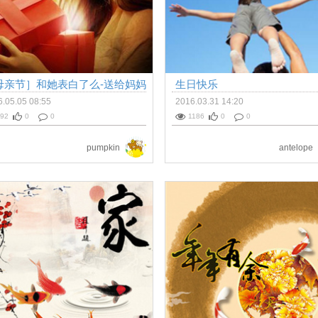
母亲节］和她表白了么-送给妈妈
生日快乐
贺卡
.05.05 08:55
2016.03.31 14:20
92
0
0
1186
0
0
pumpkin
antelope