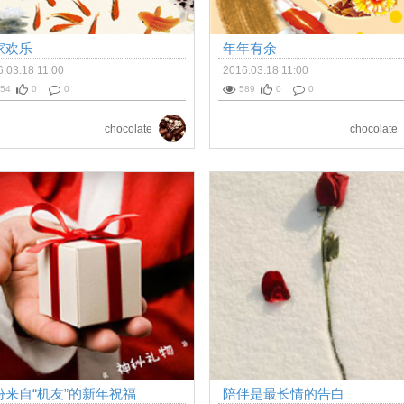
家欢乐
年年有余
.03.18 11:00
2016.03.18 11:00
54
0
0
589
0
0
chocolate
chocolate
份来自“机友”的新年祝福
陪伴是最长情的告白