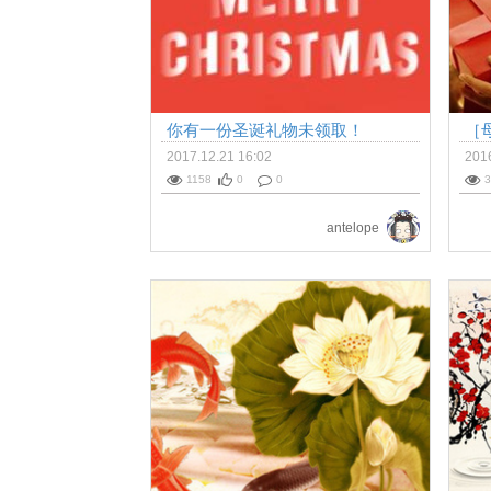
你有一份圣诞礼物未领取！
［
的
2017.12.21 16:02
2016
1158
0
0
3
antelope