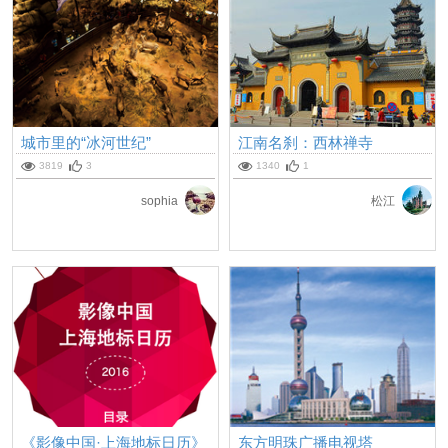
城市里的“冰河世纪”
江南名刹：西林禅寺
3819
3
1340
1
sophia
松江
《影像中国·上海地标日历》
东方明珠广播电视塔