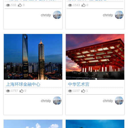
目录
530
0
1543
0
christy
christy
上海环球金融中心
中华艺术宫
1757
0
1107
1
christy
christy