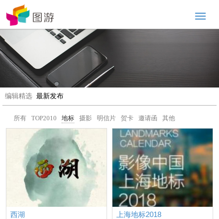
Toggl
naviga
编辑精选
最新发布
所有
TOP2010
地标
摄影
明信片
贺卡
邀请函
其他
西湖
上海地标2018