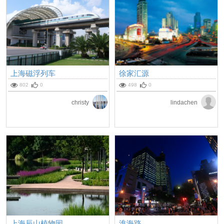
上海磁浮列车
徐家汇源
802
0
498
0
christy
lindachen
上海辰山植物园
淮海路