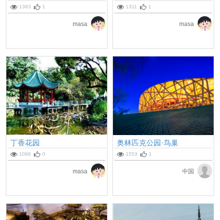
1383
1
1311
1
masa
masa
丁香花园
奥林匹克公园·鸟巢
1086
0
1553
1
masa
中国