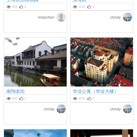
364
0
1132
1
lindachen
christy
南翔老街
华业公寓（华业大楼）
920
1
1020
0
christy
christy