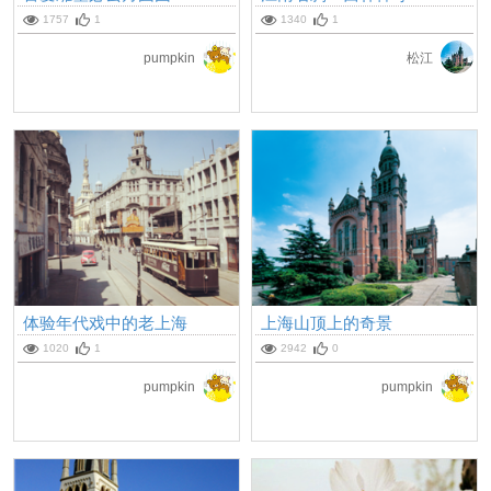
1757
1
1340
1
pumpkin
松江
体验年代戏中的老上海
上海山顶上的奇景
1020
1
2942
0
pumpkin
pumpkin