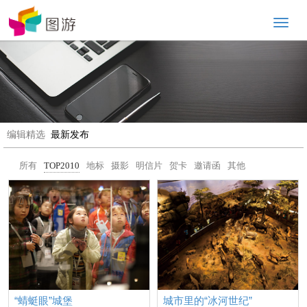
Toggl
naviga
编辑精选
最新发布
所有
TOP2010
地标
摄影
明信片
贺卡
邀请函
其他
“蜻蜓眼”城堡
城市里的“冰河世纪”