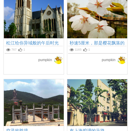
松江给你异域般的午后时光
秒速5厘米，那是樱花飘落的
速度
767
1
1165
1
pumpkin
pumpkin
空灵的胜境
有上海腔调的马路