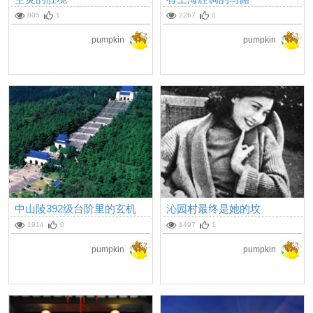
805
1
2267
0
pumpkin
pumpkin
中山陵392级台阶里的玄机
沁园村最终是她的坟
1914
0
1497
1
pumpkin
pumpkin