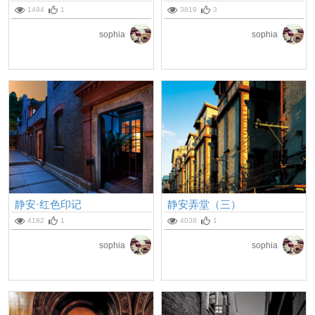
1494
1
3819
3
sophia
sophia
静安·红色印记
静安弄堂（三）
4182
1
4038
1
sophia
sophia